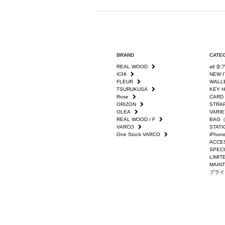
BRAND
CATE
REAL WOOD
all 
ICHI
NEW 
FLEUR
WAL
TSURUKUSA
KEY
Rose
CAR
ORIZON
STR
OLEA
VAR
REAL WOOD / F
BAG
VARCO
STA
One Stock VARCO
iPho
ACC
SPEC
LIMI
MAI
プライ