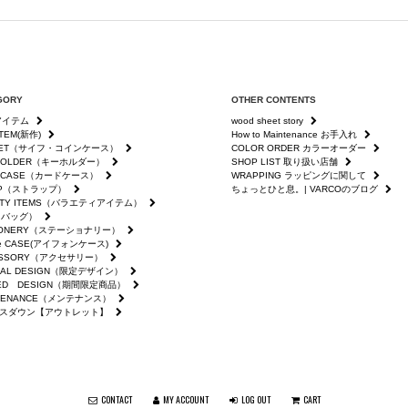
GORY
OTHER CONTENTS
全アイテム
wood sheet story
ITEM(新作)
How to Maintenance お手入れ
LET（サイフ・コインケース）
COLOR ORDER カラーオーダー
 HOLDER（キーホルダー）
SHOP LIST 取り扱い店舗
D CASE（カードケース）
WRAPPING ラッピングに関して
AP（ストラップ）
ちょっとひと息。| VARCOのブログ
IETY ITEMS（バラエティアイテム）
（バッグ）
TIONERY（ステーショナリー）
ne CASE(アイフォンケース)
ESSORY（アクセサリー）
IAL DESIGN（限定デザイン）
TED DESIGN（期間限定商品）
NTENANCE（メンテナンス）
スダウン【アウトレット】
CONTACT
MY ACCOUNT
LOG OUT
CART