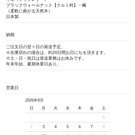
ブラックウォールナット【クルミ科】・楓
（柔軟に曲がる天然木）
日本製
納期
ご注文日の翌々日の発送予定。
※在庫切れの場合は、約20日間お日にちを頂きます。
※土・日・祝日は発送業務はお休みです。
年末年始、夏期休業日あり。
営業日
2026年8月
日
月
火
水
木
金
土
1
2
3
4
5
6
7
8