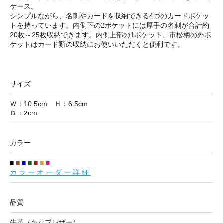
ケース。
シンプルながら、名刺やカードを収納できる4つのカードポケッ
トを持っています。内側下の2ポケットには厚手の名刺が合計約
20枚～25枚収納できます。内側上部の1ポケット、市松柄の外ポ
ケットはカード類の収納にお使いいただくと便利です。
サイズ
Ｗ：10.5cm Ｈ：6.5cm
Ｄ：2cm
カラー
■
■
■
■
■
■
■
カラーオーダー詳細
品質
牛革（キップレザー）