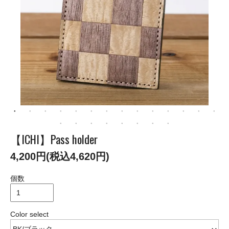
【ICHI】Pass holder
4,200円(税込4,620円)
個数
Color select