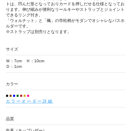
トは、凹んだ形となっておりカードを押しだせる仕様となってお
ります。伸び縮みが便利なリールキーやストラップとジョイント
できるリング付き。
「ウォルナット」と「楓」の市松柄がモダンでオシャレなパスホ
ルダーです。
※ストラップは別売りとなります。
サイズ
Ｗ：7cm Ｈ：10cm
Ｄ：1cm
カラー
■
■
■
■
■
■
■
カラーオーダー詳細
品質
牛革（キップレザー）