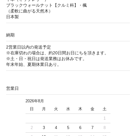
ブラックウォールナット【クルミ科】・楓
（柔軟に曲がる天然木）
日本製
納期
2営業日以内の発送予定
※在庫切れの場合は、約20日間お日にちを頂きます。
※土・日・祝日は発送業務はお休みです。
年末年始、夏期休業日あり。
営業日
2026年8月
日
月
火
水
木
金
土
1
2
3
4
5
6
7
8