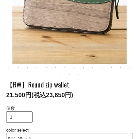
【RW】Round zip wallet
21,500円(税込23,650円)
個数
color select