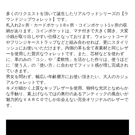
多くのリクエストを頂いて誕生したリアルウッドシリーズの【ラ
ウンドジップウォレット】です。
札入れ2ヶ所・カードポケット8ヶ所・コインポケット1ヶ所の収
納があります。コインポケットは、マチ付きで大きく開き、大変
小銭が取り出しやすい仕様となっております。ウォレットコード
やフリンジキーストラップなどと組み合わせれば、更にスタイリ
ッシュにお使いいただけます。内側の革も全て表素材と同じレザ
ーを使用した贅沢なウォレットです。また、芯材などを使わず
に、革のみの「コシ」や「柔軟性」を活かした作りは、使うほど
に「使う人」の「使い方」に合わせてフィット感が増し完成され
ていきます。
男女を問わず、幅広い年齢層方にお使い頂きたい、大人のカジュ
アルウォレットです。
キメが細かく上質なキップレザーを使用。独特な光沢となめらか
な手触り、素上げならではの奥行のあるアンティックの風合いが
魅力的なＶＡＲＣＯでしか出会えない完全オリジナルのレザーで
す。