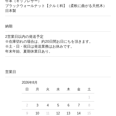
牛革（キップレザー）
ブラックウォールナット【クルミ科】（柔軟に曲がる天然木）
日本製
納期
2営業日以内の発送予定
※在庫切れの場合は、約20日間お日にちを頂きます。
※土・日・祝日は発送業務はお休みです。
年末年始、夏期休業日あり。
営業日
2026年8月
日
月
火
水
木
金
土
1
2
3
4
5
6
7
8
9
10
11
12
13
14
15