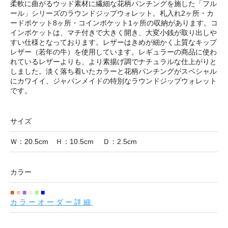
柔軟に曲がるウッド素材に繊細な花柄パンチングを施した「フル
ール」シリーズのラウンドジップウォレット。札入れ2ヶ所・カ
ードポケット8ヶ所・コインポケット1ヶ所の収納があります。コ
インポケットは、マチ付きで大きく開き、大変小銭が取り出しや
すい仕様となっております。レザーはきめが細かく上質なキップ
レザー（若年の牛）を使用しています。レギュラーの商品に使わ
れているレザーよりも、より素揚げ調でナチュラルな仕上がりと
しました。淡く落ち着いたカラーと花柄パンチングがスペシャル
にカワイイ、ジャパンメイドの特別なラウンドジップウォレット
です。
サイズ
Ｗ：20.5cm Ｈ：10.5cm Ｄ：2.5cm
カラー
■
■
■
■
■
■
カラーオーダー詳細