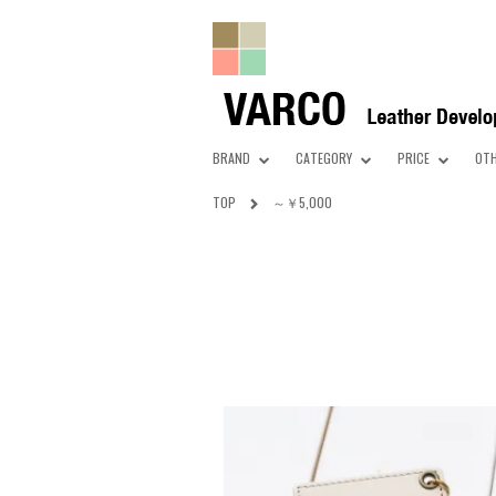
BRAND
CATEGORY
PRICE
OT
TOP
～￥5,000