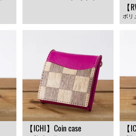
【RW
ボリ
【ICHI】Coin case
【IC