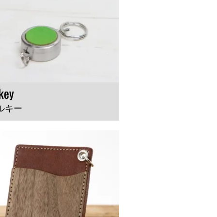
key
ルキー