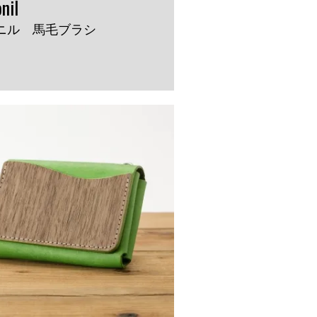
nil
ニル 馬毛ブラシ