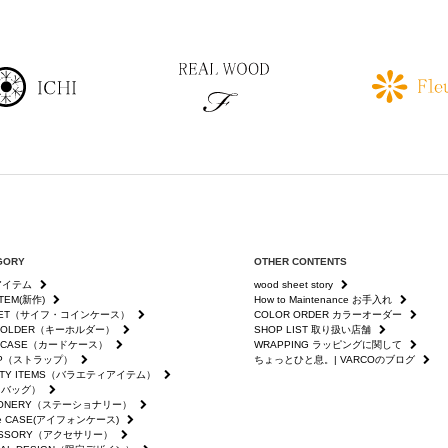
GORY
OTHER CONTENTS
全アイテム
wood sheet story
ITEM(新作)
How to Maintenance お手入れ
LET（サイフ・コインケース）
COLOR ORDER カラーオーダー
 HOLDER（キーホルダー）
SHOP LIST 取り扱い店舗
D CASE（カードケース）
WRAPPING ラッピングに関して
AP（ストラップ）
ちょっとひと息。| VARCOのブログ
IETY ITEMS（バラエティアイテム）
（バッグ）
TIONERY（ステーショナリー）
ne CASE(アイフォンケース)
ESSORY（アクセサリー）