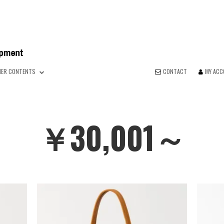
HER CONTENTS
CONTACT
MY AC
￥30,001～