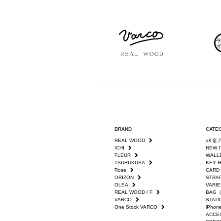
BRAND
CATE
REAL WOOD
all 
ICHI
NEW 
FLEUR
WAL
TSURUKUSA
KEY
Rose
CAR
ORIZON
STR
OLEA
VAR
REAL WOOD / F
BAG
VARCO
STA
One Stock VARCO
iPho
ACC