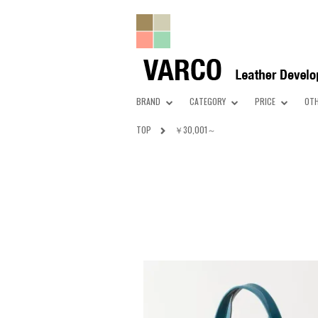
BRAND
CATEGORY
PRICE
OT
TOP
￥30,001～